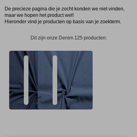
De precieze pagina die je zocht konden we niet vinden,
maar we hopen het product wel!
Hieronder vind je producten op basis van je zoekterm.
Dit zijn onze Denim 125 producten:
Denim
Denim
125
330
Verkrijgbaar
Breedte
Samenstelling
Verkrijgbaar
Breedte
Samenstelling
in
1.45m
100%CO
in
1.45m
100%CO
4
4
varianten
varianten
€
8.
95
€
10.
95
Per meter
Per meter
Dit
Dit
product
product
heeft
heeft
meerdere
meerdere