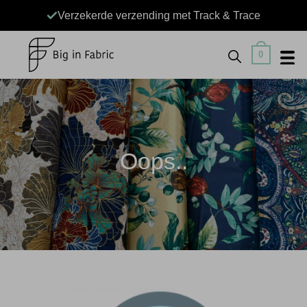
Ga
Verzekerde verzending met Track & Trace
naar
inhoud
0
Oops..