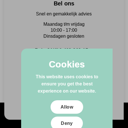
Bel ons
Snel en gemakkelijk advies
Maandag t/m vrijdag
10:00 - 17:00
Dinsdagen gesloten
Bel +31(0)6 463 869 15
Cookies
Mail ons
This website uses cookies to
Altijd binnen één werkdag
ensure you get the best
een antwoord!
experience on our website.
Stuur ons een email
Allow
Deny