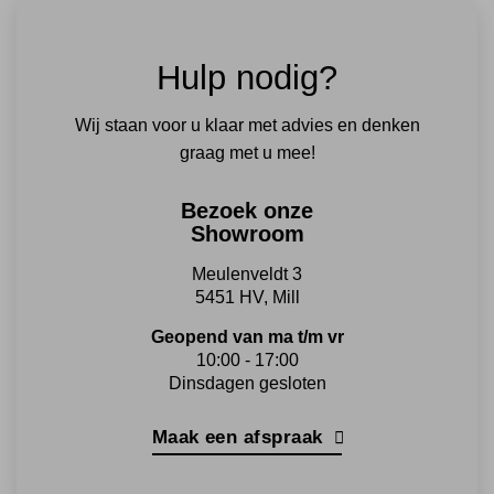
variaties.
variaties.
Deze
Deze
optie
optie
Hulp nodig?
kan
kan
gekozen
gekozen
worden
worden
Wij staan voor u klaar met advies en denken
op
op
graag met u mee!
de
de
productpagina
productpagina
Bezoek onze
Showroom
Meulenveldt 3
5451 HV, Mill
Geopend van ma t/m vr
10:00 - 17:00
Dinsdagen gesloten
Maak een afspraak